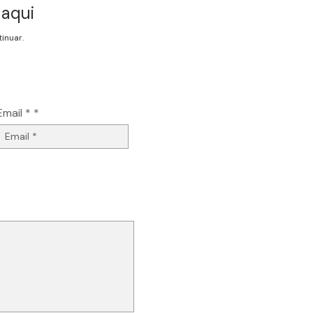
 aqui
inuar.
rmação
Email *