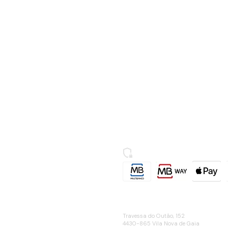
Termos e Condições
Política de Envios e Devolu
Política de Privacidade
Livro de Reclamações
Secure SSL Website
Contactos
MORADA
Travessa do Outão, 152
4430-865 Vila Nova de Gaia