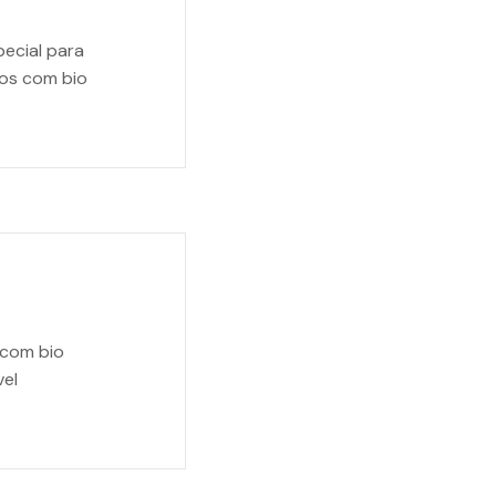
pecial para
os com bio
 com bio
vel