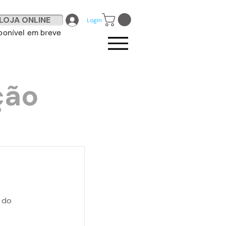
LOJA ONLINE
Login
ponível em breve
ção
e do