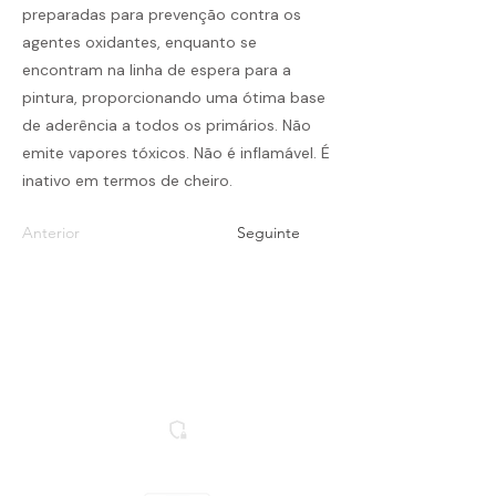
preparadas para prevenção contra os
agentes oxidantes, enquanto se
encontram na linha de espera para a
pintura, proporcionando uma ótima base
de aderência a todos os primários. Não
emite vapores tóxicos. Não é inflamável. É
inativo em termos de cheiro.
Anterior
Seguinte
Termos e Condições
Política de Envios e Devoluções
Política de Privacidade
Livro de Reclamações
Secure SSL Website