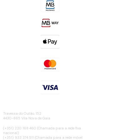
Contactos
MORADA
Travessa do Outão, 152
4430-865 Vila Nova de Gaia
TELEFONE
(+351)
220 168 460
(Chamada para a rede fixa
nacional)
(+351) 933 374 511 (Chamada para a rede móvel