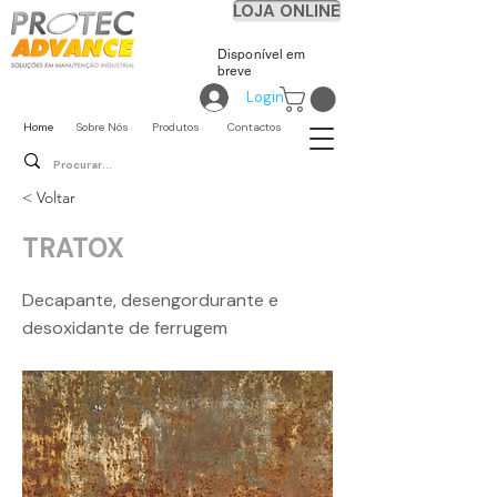
LOJA ONLINE
Disponível em
breve
Login
Home
Sobre Nós
Produtos
Contactos
< Voltar
TRATOX
Decapante, desengordurante e
desoxidante de ferrugem