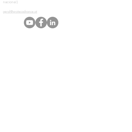
nacional)
EMAIL
geral@protecadvance.pt
© Copyright 2025 by Protecadvance. Todos os direitos reservados.
Peça orçamento ou informação
Nome *
Email *
Assunto
Mensagem