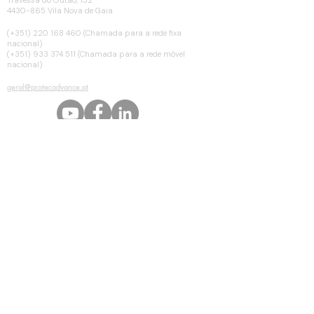
4430-865 Vila Nova de Gaia
TELEFONE
(+351)
220 168 460
(Chamada para a rede fixa
nacional)
(+351) 933 374 511 (Chamada para a rede móvel
nacional)
EMAIL
geral@protecadvance.pt
© Copyright 2025 by Protecadvance. Todos os direitos reservados.
Peça orçamento ou informação
Nome *
Email *
Assunto