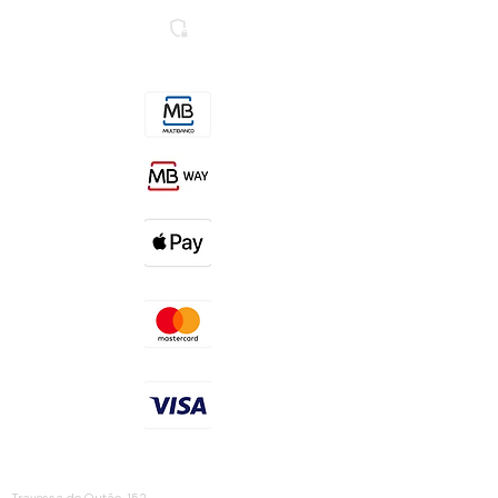
Secure SSL Website
Contactos
MORADA
Travessa do Outão, 152